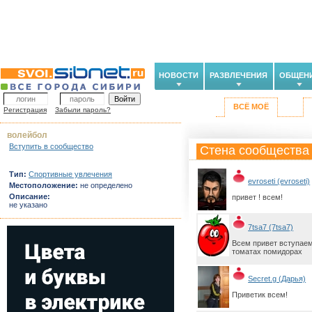
НОВОСТИ
РАЗВЛЕЧЕНИЯ
ОБЩЕН
ВСЁ МОЁ
Регистрация
Забыли пароль?
волейбол
Вступить в сообщество
Стена сообщества
Тип:
Спортивные увлечения
evroseti (evroseti)
Местоположение:
не определено
Описание:
привет ! всем!
не указано
7tsa7 (7tsa7)
Всем привет вступаем
томатах помидорах
Secret.g (Дарья)
Приветик всем!