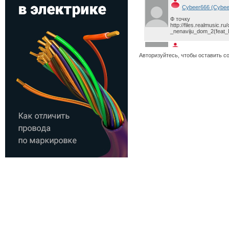
Cybeer666 (Cybee
Ф точку
http://files.realmusic.
_nenaviju_dom_2(feat
Ainvain (Ainvain)
Авторизуйтесь, чтобы оставить с
http://s015.radikal.ru/
woopy (woopy)
бей солнце!1
NIK.1994g.Ru
скинимся на взрывчат
дом2,это просто говор
два дерьмо отстой
unya
Тут как-то у подруги н
сошла пока она Дом2 
это! Прям ППц!
Engi (Виталий)
Девчёнки если кому и
http://love.sibnet.ru