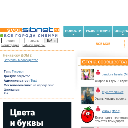
НОВОСТИ
РАЗВЛЕЧЕНИЯ
ОБЩЕН
ВСЁ МОЁ
Регистрация
Забыли пароль?
Ненавижу ДОМ 2
Вступить в сообщество
Стена сообщества
Тип:
Тусовки
pandora hearts (М
Доступ:
открытое
Администратор:
Total
скорее бы дом 2 сдох!!!!
Местоположение:
не определено
Описание:
Жук сталинист
Хы
Уьить Ксюшю проехатс
7tsa7 (7tsa7)
Всем привет вступаем
томатах помидорах