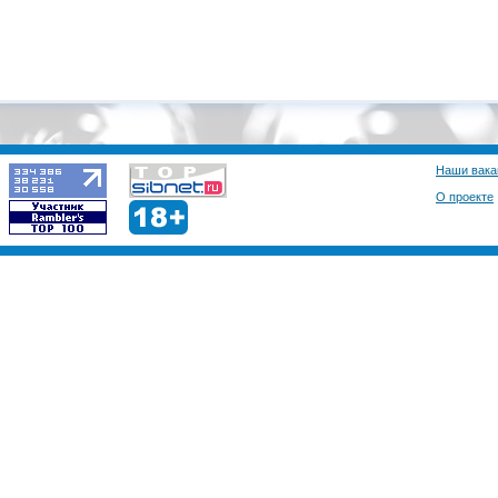
Engi (Виталий)
Уважуха всем девушк
2, остальные девки пр
Engi (Виталий)
Взял бы драбоган да 
нах...
Наши вака
Netaur (Netaur)
О проекте
самое продолжительн
сознательно распрост
ФГМ.
MaksIMIlien (MaksI
))))
kissssss (Снежан
собчак ф конюшню
DVJ Kanoplja (DVJ
Давайте спалим Дом 2