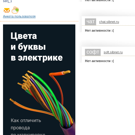
Нет активности :(
serj_1
Анкета пользователя
чат
chat.sibnet.ru
Нет активности :(
софт
soft.sibnet.ru
Нет активности :(