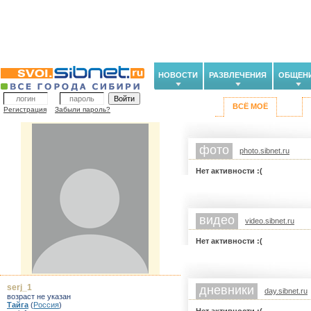
НОВОСТИ
РАЗВЛЕЧЕНИЯ
ОБЩЕН
ВСЁ МОЁ
Регистрация
Забыли пароль?
фото
photo.sibnet.ru
Нет активности :(
видео
video.sibnet.ru
Нет активности :(
serj_1
дневники
day.sibnet.ru
возраст не указан
Тайга
(
Россия
)