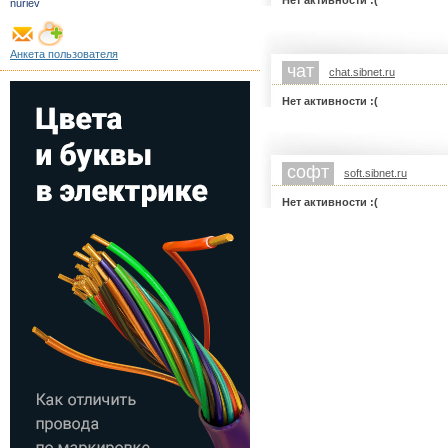
Нет активности :(
nuriev
Анкета пользователя
чат
chat.sibnet.ru
Нет активности :(
софт
soft.sibnet.ru
Нет активности :(