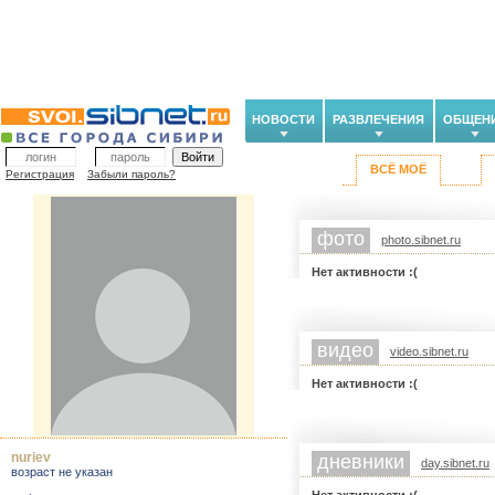
НОВОСТИ
РАЗВЛЕЧЕНИЯ
ОБЩЕН
ВСЁ МОЁ
Регистрация
Забыли пароль?
фото
photo.sibnet.ru
Нет активности :(
видео
video.sibnet.ru
Нет активности :(
nuriev
дневники
day.sibnet.ru
возраст не указан