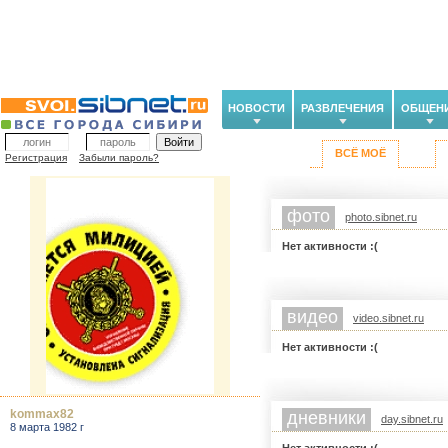
НОВОСТИ
РАЗВЛЕЧЕНИЯ
ОБЩЕН
ВСЁ МОЁ
Регистрация
Забыли пароль?
фото
photo.sibnet.ru
Нет активности :(
видео
video.sibnet.ru
Нет активности :(
kommax82
дневники
day.sibnet.ru
8 марта 1982 г