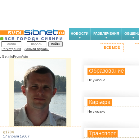
НОВОСТИ
РАЗВЛЕЧЕНИЯ
ОБЩЕН
ВСЁ МОЁ
Регистрация
Забыли пароль?
: GetInfoFromAuto
Образование
Не указано
Карьера
Не указано
g1704
Транспорт
17 апреля 1980 г