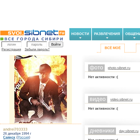
НОВОСТИ
РАЗВЛЕЧЕНИЯ
ОБЩЕН
ВСЁ МОЁ
Регистрация
Забыли пароль?
фото
photo.sibnet.ru
Нет активности :(
видео
video.sibnet.ru
Нет активности :(
andrei703333
дневники
day.sibnet.ru
26 декабря 1994 г
Саянск
(
Россия
)