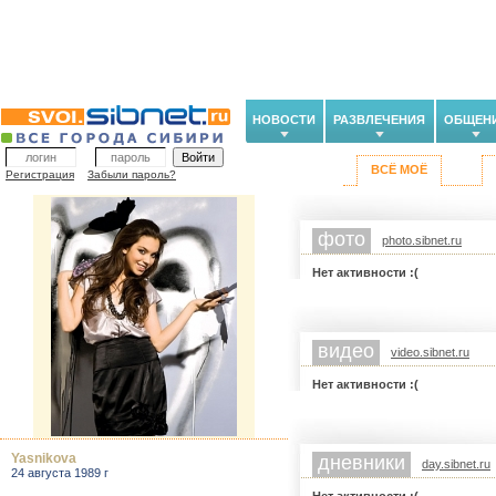
НОВОСТИ
РАЗВЛЕЧЕНИЯ
ОБЩЕН
ВСЁ МОЁ
Регистрация
Забыли пароль?
фото
photo.sibnet.ru
Нет активности :(
видео
video.sibnet.ru
Нет активности :(
Yasnikova
дневники
day.sibnet.ru
24 августа 1989 г