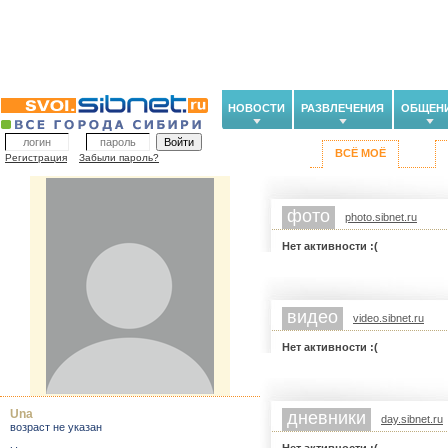
НОВОСТИ
РАЗВЛЕЧЕНИЯ
ОБЩЕН
ВСЁ МОЁ
Регистрация
Забыли пароль?
фото
photo.sibnet.ru
Нет активности :(
видео
video.sibnet.ru
Нет активности :(
Una
дневники
day.sibnet.ru
возраст не указан