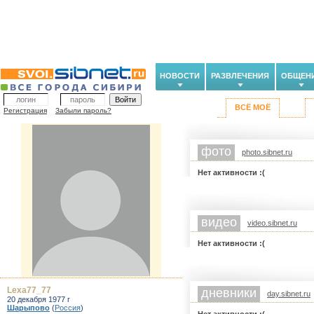
НОВОСТИ
РАЗВЛЕЧЕНИЯ
ОБЩЕН
ВСЁ МОЁ
Регистрация
Забыли пароль?
фото
photo.sibnet.ru
Нет активности :(
видео
video.sibnet.ru
Нет активности :(
Lexa77_77
дневники
day.sibnet.ru
20 декабря 1977 г
Шарыпово
(
Россия
)