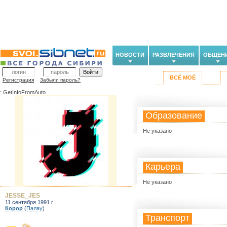
НОВОСТИ
РАЗВЛЕЧЕНИЯ
ОБЩЕН
ВСЁ МОЁ
Регистрация
Забыли пароль?
: GetInfoFromAuto
Образование
Не указано
Карьера
Не указано
JESSE_JES
11 сентября 1991 г
Корор
(
Палау
)
Транспорт