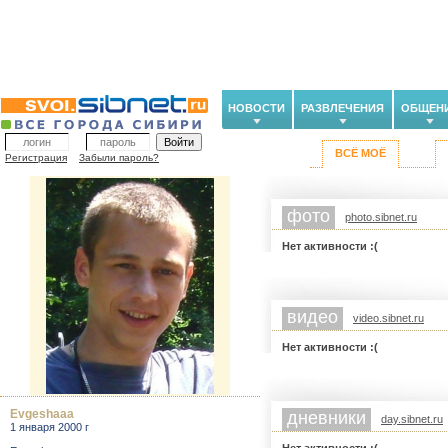
НОВОСТИ
РАЗВЛЕЧЕНИЯ
ОБЩЕН
ВСЁ МОЁ
Регистрация
Забыли пароль?
фото
photo.sibnet.ru
Нет активности :(
видео
video.sibnet.ru
Нет активности :(
Evgeshaaa
дневники
day.sibnet.ru
1 января 2000 г