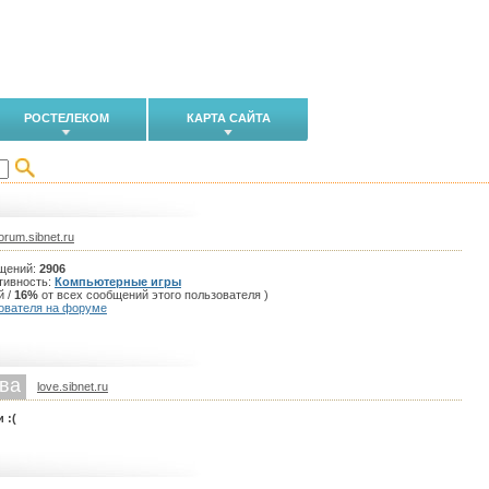
РОСТЕЛЕКОМ
КАРТА САЙТА
orum.sibnet.ru
щений:
2906
тивность:
Компьютерные игры
й /
16%
от всех сообщений этого пользователя )
ователя на форуме
ва
love.sibnet.ru
 :(