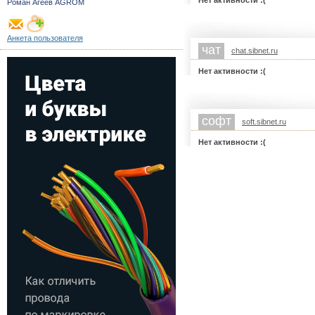
Нет активности :(
Роман Агеев AGROM
Анкета пользователя
чат
chat.sibnet.ru
Нет активности :(
софт
soft.sibnet.ru
Нет активности :(