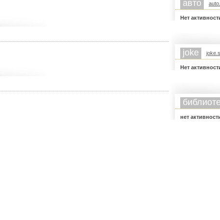
авто
auto
Нет активности
joke
joke.s
Нет активности
библиот
нет активности