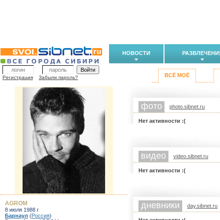
НОВОСТИ
РАЗВЛЕЧЕНИ
ВСЁ МОЁ
Регистрация
Забыли пароль?
фото
photo.sibnet.ru
Нет активности :(
видео
video.sibnet.ru
Нет активности :(
AGROM
дневники
day.sibnet.ru
8 июля 1988 г
Барнаул
(
Россия
)