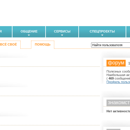
Я
ОБЩЕНИЕ
СЕРВИСЫ
СПЕЦПРОЕКТЫ
ВСЁ СВОЁ
ПОМОЩЬ
форум
f
Полезных сооб
Наибольшая ак
(
469
сообщени
Профиль польз
знакомст
Нет активности