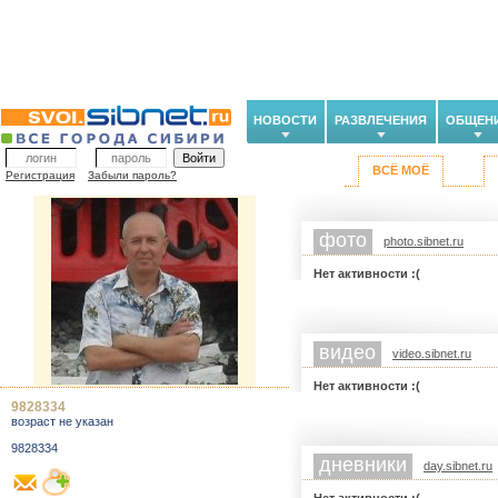
НОВОСТИ
РАЗВЛЕЧЕНИЯ
ОБЩЕН
ВСЁ МОЁ
Регистрация
Забыли пароль?
фото
photo.sibnet.ru
Нет активности :(
видео
video.sibnet.ru
Нет активности :(
9828334
возраст не указан
9828334
дневники
day.sibnet.ru