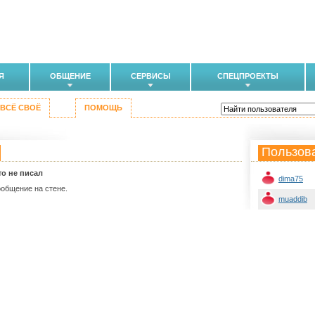
Я
ОБЩЕНИЕ
СЕРВИСЫ
СПЕЦПРОЕКТЫ
ВСЁ СВОЁ
ПОМОЩЬ
Пользов
то не писал
dima75
ообщение на стене.
muaddib