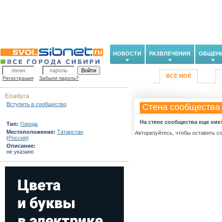
НОВОСТИ
РАЗВЛЕЧЕНИЯ
ОБЩЕН
ВСЁ МОЁ
Регистрация
Забыли пароль?
Елабуга
Вступить в сообщество
Стена сообщества
На стене сообщества еще ник
Тип:
Города
Местоположение:
Татарстан
Авторизуйтесь, чтобы оставить с
(
Россия
)
Описание:
не указано