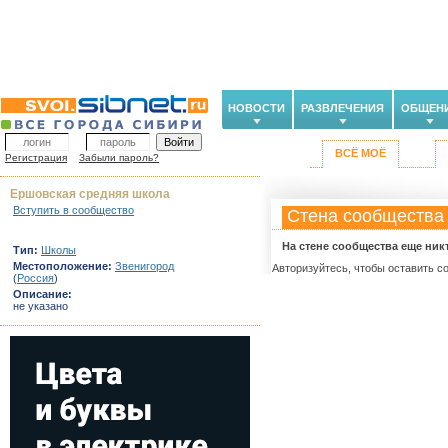
НОВОСТИ
РАЗВЛЕЧЕНИЯ
ОБЩЕН
ВСЁ МОЁ
Регистрация
Забыли пароль?
Ершовская средняя школа
Вступить в сообщество
Стена сообщества
На стене сообщества еще ник
Тип:
Школы
Местоположение:
Звенигород
Авторизуйтесь, чтобы оставить с
(
Россия
)
Описание:
не указано