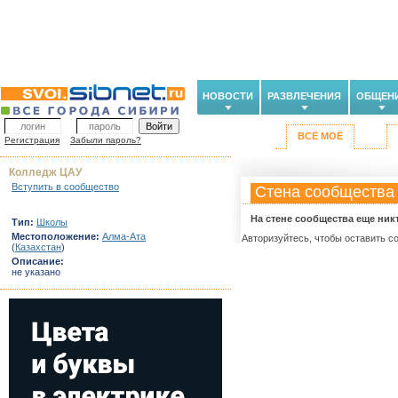
НОВОСТИ
РАЗВЛЕЧЕНИЯ
ОБЩЕН
ВСЁ МОЁ
Регистрация
Забыли пароль?
Колледж ЦАУ
Вступить в сообщество
Стена сообщества
На стене сообщества еще ник
Тип:
Школы
Местоположение:
Алма-Ата
Авторизуйтесь, чтобы оставить с
(
Казахстан
)
Описание:
не указано