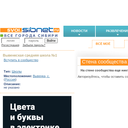
НОВОСТИ
РАЗВЛЕЧЕНИ
ВСЁ МОЁ
Регистрация
Забыли пароль?
Вывенкская средняя школа №1
Вступить в сообщество
Стена сообщества
На стене сообщества еще ник
Тип:
Школы
Местоположение:
Вывенка, с.
Авторизуйтесь, чтобы оставить с
(
Россия
)
Описание:
не указано