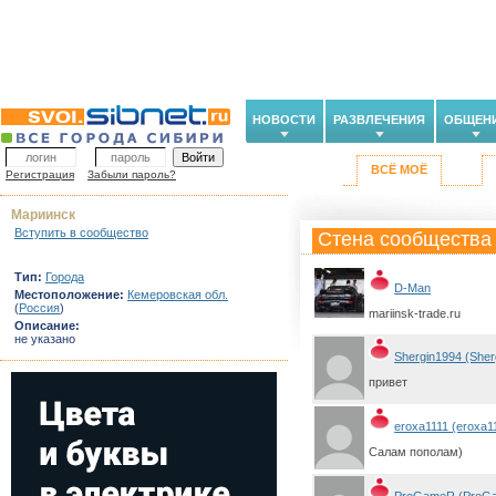
НОВОСТИ
РАЗВЛЕЧЕНИЯ
ОБЩЕН
ВСЁ МОЁ
Регистрация
Забыли пароль?
Мариинск
Вступить в сообщество
Стена сообщества
Тип:
Города
D-Man
Местоположение:
Кемеровская обл.
(
Россия
)
mariinsk-trade.ru
Описание:
не указано
Shergin1994 (Sher
привет
eroxa1111 (eroxa1
Салам пополам)