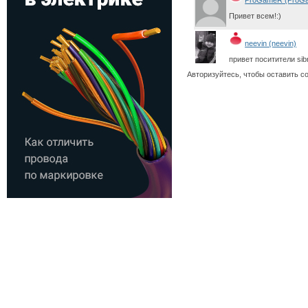
ProGameR (ProG
Привет всем!:)
neevin (neevin)
привет поситители sibn
Авторизуйтесь, чтобы оставить с