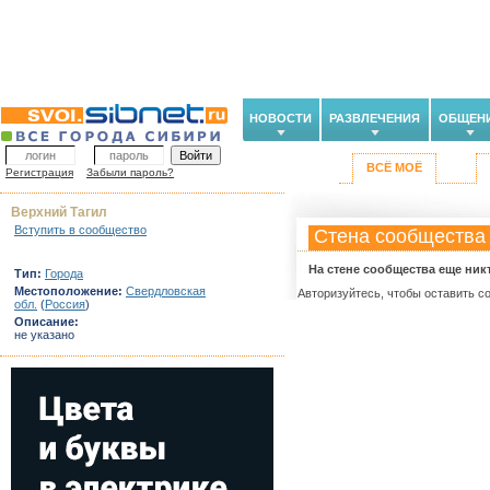
НОВОСТИ
РАЗВЛЕЧЕНИЯ
ОБЩЕН
ВСЁ МОЁ
Регистрация
Забыли пароль?
Верхний Тагил
Вступить в сообщество
Стена сообщества
На стене сообщества еще ник
Тип:
Города
Местоположение:
Свердловская
Авторизуйтесь, чтобы оставить с
обл.
(
Россия
)
Описание:
не указано