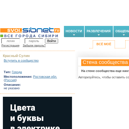
НОВОСТИ
РАЗВЛЕЧЕНИЯ
ОБЩЕН
ВСЁ МОЁ
Регистрация
Забыли пароль?
Красный Сулин
Вступить в сообщество
Стена сообщества
На стене сообщества еще ник
Тип:
Города
Местоположение:
Ростовская обл.
Авторизуйтесь, чтобы оставить с
(
Россия
)
Описание:
не указано