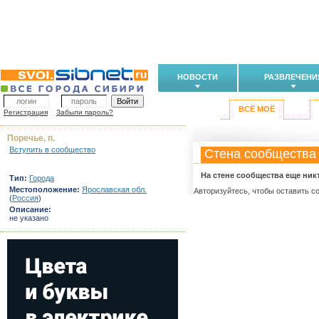
НОВОСТИ
РАЗВЛЕЧЕНИ
ВСЁ МОЁ
Регистрация
Забыли пароль?
Поречье, п.
Вступить в сообщество
Стена сообщества
На стене сообщества еще ник
Тип:
Города
Местоположение:
Ярославская обл.
Авторизуйтесь, чтобы оставить с
(
Россия
)
Описание:
не указано