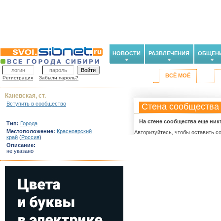
НОВОСТИ
РАЗВЛЕЧЕНИЯ
ОБЩЕН
ВСЁ МОЁ
Регистрация
Забыли пароль?
Каневская, ст.
Вступить в сообщество
Стена сообщества
На стене сообщества еще ник
Тип:
Города
Местоположение:
Красноярский
Авторизуйтесь, чтобы оставить с
край
(
Россия
)
Описание:
не указано