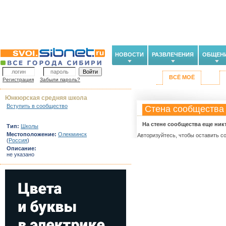
НОВОСТИ
РАЗВЛЕЧЕНИЯ
ОБЩЕН
ВСЁ МОЁ
Регистрация
Забыли пароль?
Юнкюрская средняя школа
Вступить в сообщество
Стена сообщества
На стене сообщества еще ник
Тип:
Школы
Местоположение:
Олекминск
Авторизуйтесь, чтобы оставить с
(
Россия
)
Описание:
не указано