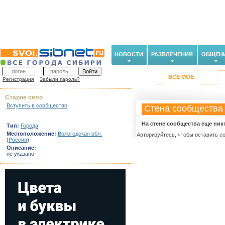
НОВОСТИ
РАЗВЛЕЧЕНИЯ
ОБЩЕН
ВСЁ МОЁ
Регистрация
Забыли пароль?
Старое село
Вступить в сообщество
Стена сообщества
На стене сообщества еще ник
Тип:
Города
Местоположение:
Вологодская обл.
Авторизуйтесь, чтобы оставить с
(
Россия
)
Описание:
не указано