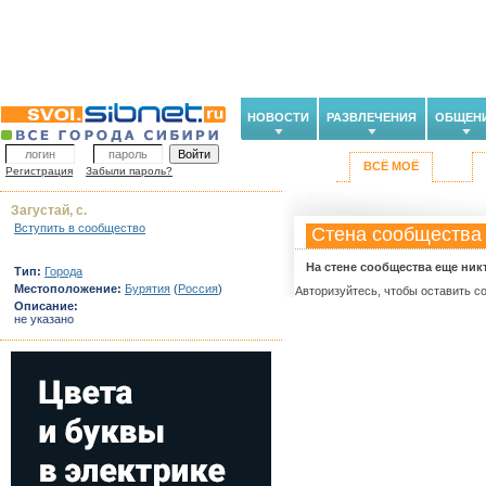
НОВОСТИ
РАЗВЛЕЧЕНИЯ
ОБЩЕН
ВСЁ МОЁ
Регистрация
Забыли пароль?
Загустай, с.
Вступить в сообщество
Стена сообщества
На стене сообщества еще ник
Тип:
Города
Местоположение:
Бурятия
(
Россия
)
Авторизуйтесь, чтобы оставить с
Описание:
не указано