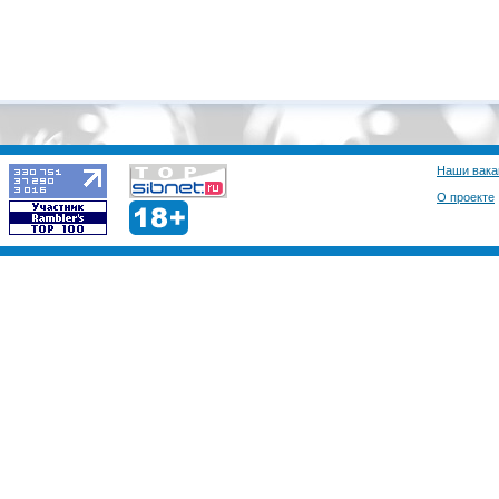
хай
Bsega (Bsega)
Всем привет!
Наши вака
О проекте