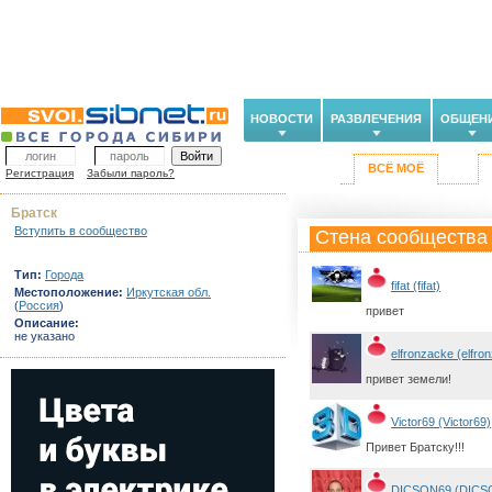
НОВОСТИ
РАЗВЛЕЧЕНИЯ
ОБЩЕН
ВСЁ МОЁ
Регистрация
Забыли пароль?
Братск
Вступить в сообщество
Стена сообщества
Тип:
Города
fifat (fifat)
Местоположение:
Иркутская обл.
(
Россия
)
привет
Описание:
не указано
elfronzacke (elfro
привет земели!
Victor69 (Victor69)
Привет Братску!!!
DICSON69 (DICS