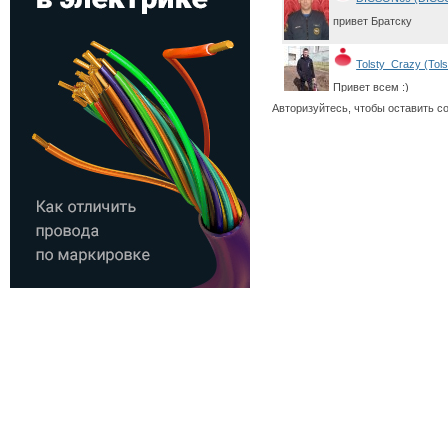
привет Братску
Tolsty_Crazy (Tol
Привет всем :)
Авторизуйтесь, чтобы оставить с
igosk8 (igosk8)
Привет!!!
benderpad (bende
ку
Slr740 (Slr740)
Хай!!!
Kaltuk (Kaltuk)
Всем Братчанам Приве
gorashchenko.cat 
привет
Egor 38rus (Egor 