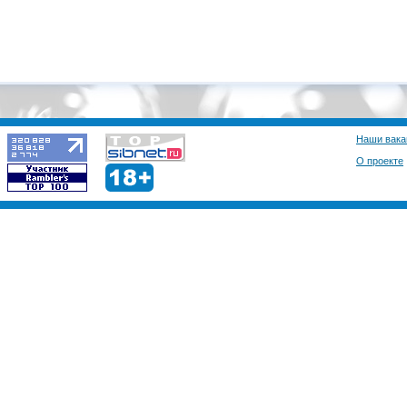
NytA4ka
Миха131313 класс МЧС
NytA4ka
приветики всем!!!!!!!!=)
shokker (Игорь Б
Наши вака
Ангарск рулииииит)))
О проекте
NikoLands
Ангарск Forever!!!
regishkar (regishk
привет Ангарску! ))
Potapik1964 (Pota
Как коменты оставлять
написано " Написать с
коментах не появляеть
asdor27 (алексан
всем привет! почему 