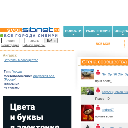
НОВОСТИ
РАЗВЛЕЧЕНИЯ
ОБЩЕН
ВСЁ МОЁ
Регистрация
Забыли пароль?
Ангарск
Вступить в сообщество
Стена сообщества
Тип:
Города
Nik_Xp_96 (Nik_X
Местоположение:
Иркутская обл.
(
Россия
)
прив всем))
Описание:
не указано
Tayber (Роман Ки
Привет :D
andrei07
привет всем