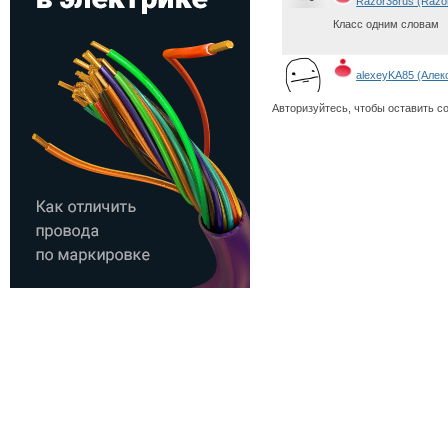
Razor38rus (Razo
Класс одним словам
alexeyKA85 (Алек
Привет всем!)))))
Авторизуйтесь, чтобы оставить с
artyr4kewow (art
привет Ангарск:)
s230wn (s230wn)
Ващще круто тута ва
s230wn (s230wn)
Ангааааааааааааарск!!!!
drobi9293 (drobi92
Привет Ангарску((((((((
drobi9293 (drobi92
Привет