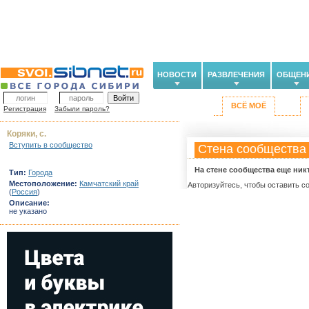
НОВОСТИ
РАЗВЛЕЧЕНИЯ
ОБЩЕН
ВСЁ МОЁ
Регистрация
Забыли пароль?
Коряки, с.
Вступить в сообщество
Стена сообщества
На стене сообщества еще ник
Тип:
Города
Местоположение:
Камчатский край
Авторизуйтесь, чтобы оставить с
(
Россия
)
Описание:
не указано